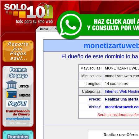
monetizartuwe
El dueño de este dominio lo ha
Mayusculas:
MONETIZARTUWE
Minusculas:
monetizartuweb.co
Longitud:
14 caracteres
Categorias:
Internet
,
Web Hostin
Precio:
Realizar una oferta
Visitar!
monetizartuweb.c
Serán consideradas ofer
Realizar una Oferta