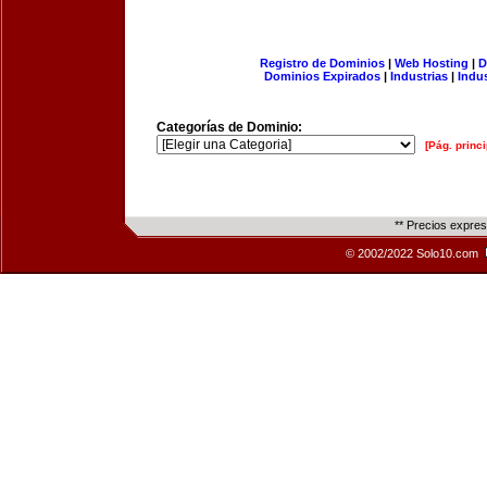
Registro de Dominios
|
Web Hosting
|
D
Dominios Expirados
|
Industrias
|
Indu
Categorías de Dominio:
[Pág. princi
** Precios expre
© 2002/2022 Solo10.com