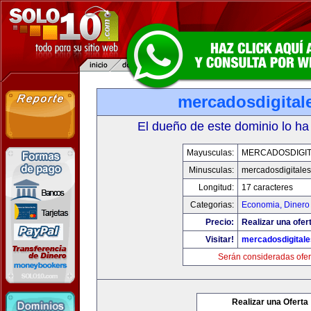
mercadosdigital
El dueño de este dominio lo ha
Mayusculas:
MERCADOSDIGIT
Minusculas:
mercadosdigitale
Longitud:
17 caracteres
Categorias:
Economia, Dinero
Precio:
Realizar una ofer
Visitar!
mercadosdigital
Serán consideradas ofer
Realizar una Oferta