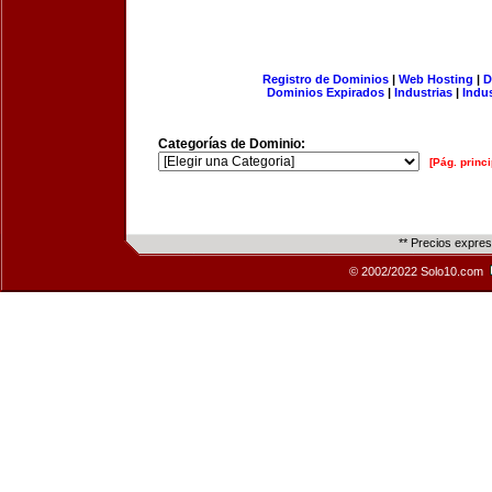
Registro de Dominios
|
Web Hosting
|
D
Dominios Expirados
|
Industrias
|
Indu
Categorías de Dominio:
[Pág. princi
** Precios expre
© 2002/2022 Solo10.com