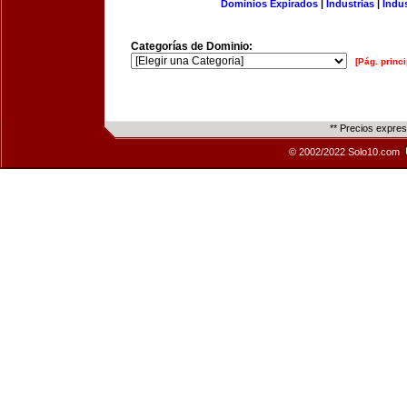
Dominios Expirados
|
Industrias
|
Indu
Categorías de Dominio:
[Pág. princi
** Precios expre
© 2002/2022 Solo10.com