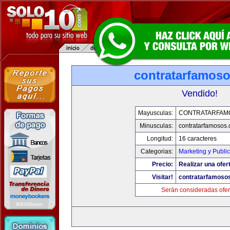
contratarfamos
Vendido!
Mayusculas:
CONTRATARFAM
Minusculas:
contratarfamosos
Longitud:
16 caracteres
Categorias:
Marketing y Publi
Precio:
Realizar una ofer
Visitar!
contratarfamoso
Serán consideradas ofer