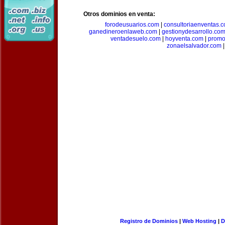
Otros dominios en venta:
forodeusuarios.com
|
consultoriaenventas.
ganedineroenlaweb.com
|
gestionydesarrollo.co
ventadesuelo.com
|
hoyventa.com
|
promo
zonaelsalvador.com
|
Registro de Dominios
|
Web Hosting
|
D