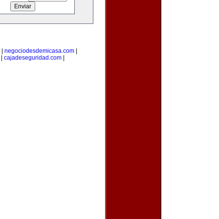
|
negociodesdemicasa.com
|
|
cajadeseguridad.com
|