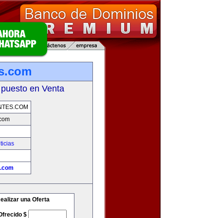
es.com
 puesto en Venta
NTES.COM
.com
ticias
s.com
ealizar una Oferta
Ofrecido $