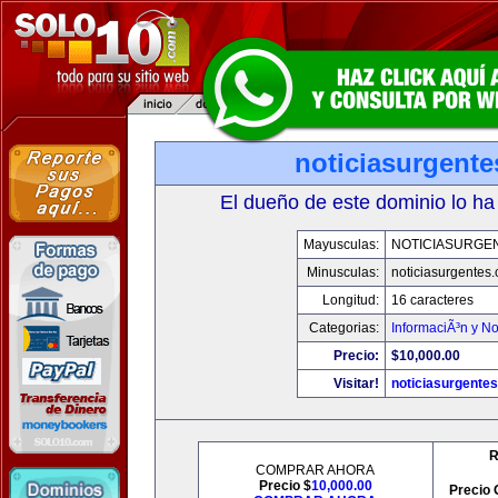
noticiasurgent
El dueño de este dominio lo ha
Mayusculas:
NOTICIASURGE
Minusculas:
noticiasurgentes
Longitud:
16 caracteres
Categorias:
InformaciÃ³n y No
Precio:
$10,000.00
Visitar!
noticiasurgente
R
COMPRAR AHORA
Precio $
10,000.00
Precio 