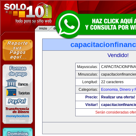
capacitacionfinan
Vendido!
Mayusculas:
CAPACITACIONFIN
Minusculas:
capacitacionfinancie
Longitud:
22 caracteres
Categorias:
Economia, Dinero y 
Precio:
Realizar una oferta!
Visitar!
capacitacionfinanci
Serán consideradas ofer